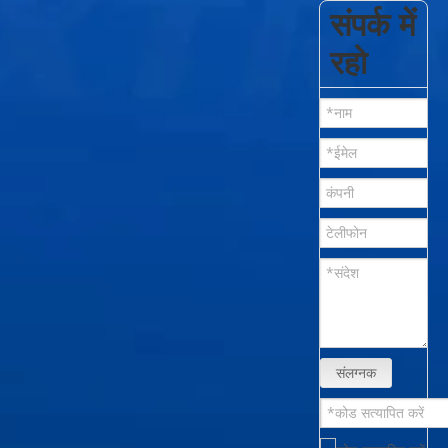
संपर्क में
रहो
संलग्नक