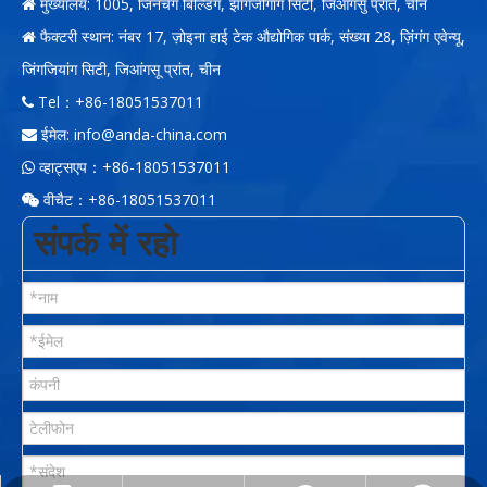
मुख्यालय: 1005, जिनचेंग बिल्डिंग, झांगजीगांग सिटी, जिआंगसु प्रांत, चीन

फैक्टरी स्थान: नंबर 17, ज़ोइना हाई टेक औद्योगिक पार्क, संख्या 28, ज़िंगंग एवेन्यू,

जिंगजियांग सिटी, जिआंगसू प्रांत, चीन
Tel：+86-18051537011

ईमेल:
info@anda-china.com

व्हाट्सएप：+86-18051537011

वीचैट：+86-18051537011

संपर्क में रहो