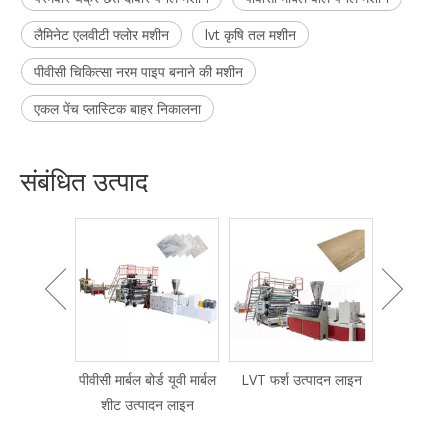
लैमिनेट एलवीटी फ्लोर मशीन
lvt कृषि तल मशीन
पीवीसी चिकित्सा नरम पाइप बनाने की मशीन
एकल पेंच प्लास्टिक बाहर निकालना
संबंधित उत्पाद
्ड यूवी मार्बल
LVT फर्श उत्पादन लाइन
डब्ल्यूपीसी अलंकार मशीन
यूपीवीसी 
दन लाइन
प्रोफाइल एक