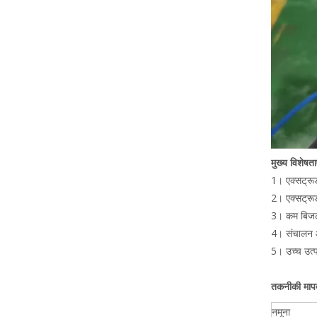
मुख्य विशेषताए
1। एक्सट्रूड
2। एक्सट्रू
3। कम बिजली
4। संचालन औ
5। उच्च उत्प
तकनीकी मापद
नमूना