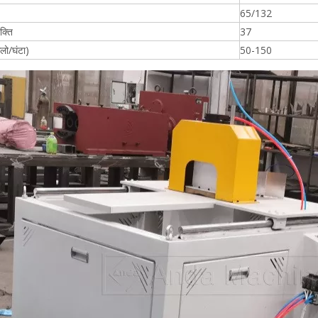
65/132
क्ति
37
लो/घंटा)
50-150