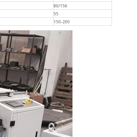
80/156
55
150-200