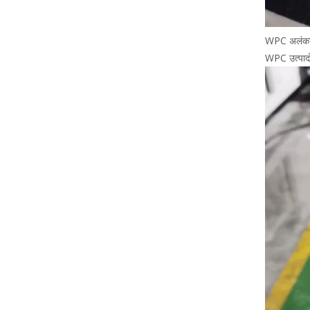
WPC अलंकार म
WPC उत्पादो