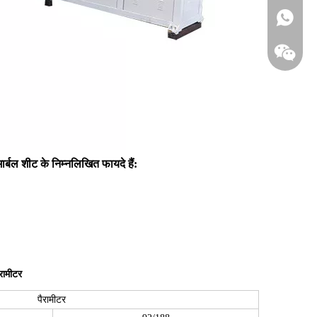
+86-18
र्बल शीट के निम्नलिखित फायदे हैं:
ैरामीटर
पैरामीटर